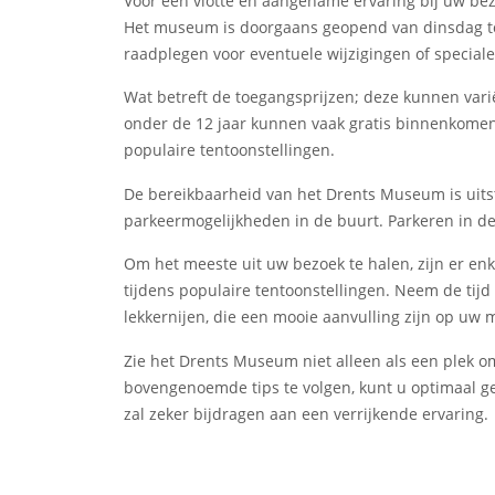
Voor een vlotte en aangename ervaring bij uw bez
Het museum is doorgaans geopend van dinsdag tot 
raadplegen voor eventuele wijzigingen of special
Wat betreft de toegangsprijzen; deze kunnen vari
onder de 12 jaar kunnen vaak gratis binnenkomen. 
populaire tentoonstellingen.
De bereikbaarheid van het Drents Museum is uitst
parkeermogelijkheden in de buurt. Parkeren in de
Om het meeste uit uw bezoek te halen, zijn er en
tijdens populaire tentoonstellingen. Neem de ti
lekkernijen, die een mooie aanvulling zijn op u
Zie het Drents Museum niet alleen als een plek o
bovengenoemde tips te volgen, kunt u optimaal g
zal zeker bijdragen aan een verrijkende ervaring.