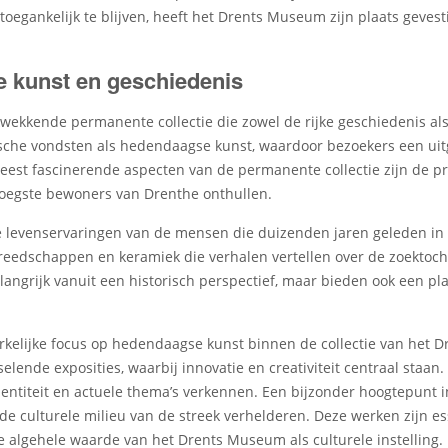
oegankelijk te blijven, heeft het Drents Museum zijn plaats gevest
e kunst en geschiedenis
ekkende permanente collectie die zowel de rijke geschiedenis al
ische vondsten als hedendaagse kunst, waardoor bezoekers een uitg
 meest fascinerende aspecten van de permanente collectie zijn de p
roegste bewoners van Drenthe onthullen.
e levenservaringen van de mensen die duizenden jaren geleden in 
gereedschappen en keramiek die verhalen vertellen over de zoekto
elangrijk vanuit een historisch perspectief, maar bieden ook een p
rkelijke focus op hedendaagse kunst binnen de collectie van het 
lende exposities, waarbij innovatie en creativiteit centraal staan
dentiteit en actuele thema’s verkennen. Een bijzonder hoogtepunt i
 de culturele milieu van de streek verhelderen. Deze werken zijn es
e algehele waarde van het Drents Museum als culturele instelling.