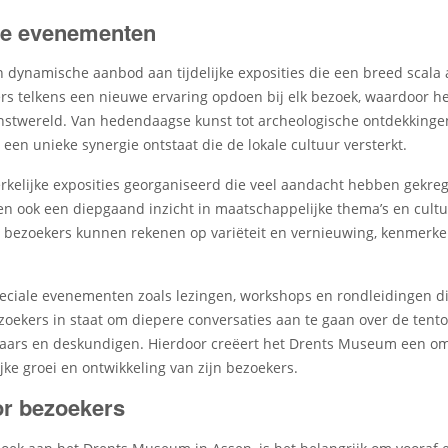
ere evenementen
dynamische aanbod aan tijdelijke exposities die een breed scala a
rs telkens een nieuwe ervaring opdoen bij elk bezoek, waardoor he
kunstwereld. Van hedendaagse kunst tot archeologische ontdekking
en unieke synergie ontstaat die de lokale cultuur versterkt.
kelijke exposities georganiseerd die veel aandacht hebben gekrege
eden ook een diepgaand inzicht in maatschappelijke thema’s en cult
bezoekers kunnen rekenen op variëteit en vernieuwing, kenmerken d
eciale evenementen zoals lezingen, workshops en rondleidingen d
bezoekers in staat om diepere conversaties aan te gaan over de ten
ars en deskundigen. Hierdoor creëert het Drents Museum een omgev
ke groei en ontwikkeling van zijn bezoekers.
or bezoekers