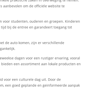
enkele praktische zaken in overweging te nemen.
s aanbevolen om de officiële website te
gen voor studenten, ouderen en groepen. Kinderen
tijd bij de entree en garandeert toegang tot
et de auto komen, zijn er verschillende
ankelijk.
eweekse dagen voor een rustiger ervaring, vooral
 bieden een assortiment aan lokale producten en
d voor een culturele dag uit. Door de
rtom, een goed geplande en geïnformeerde aanpak