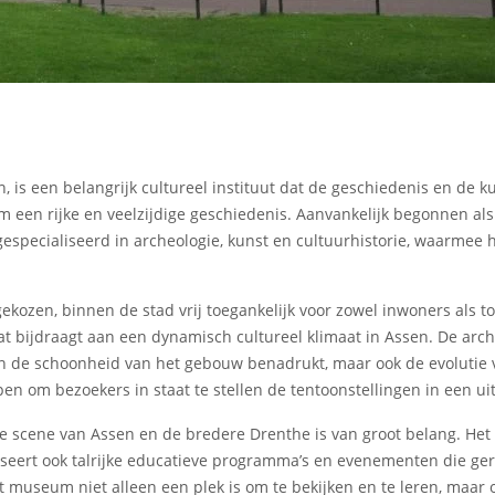
 is een belangrijk cultureel instituut dat de geschiedenis en de k
um een rijke en veelzijdige geschiedenis. Aanvankelijk begonnen a
specialiseerd in archeologie, kunst en cultuurhistorie, waarmee h
ekozen, binnen de stad vrij toegankelijk voor zowel inwoners als t
at bijdraagt aan een dynamisch cultureel klimaat in Assen. De arc
en de schoonheid van het gebouw benadrukt, maar ook de evolutie 
 om bezoekers in staat te stellen de tentoonstellingen in een uit
e scene van Assen en de bredere Drenthe is van groot belang. He
iseert ook talrijke educatieve programma’s en evenementen die ger
het museum niet alleen een plek is om te bekijken en te leren, ma