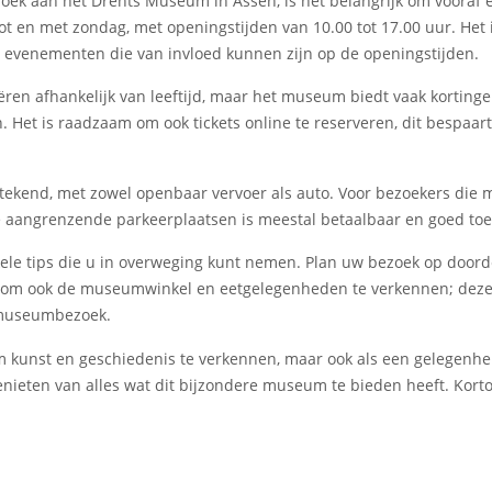
oek aan het Drents Museum in Assen, is het belangrijk om vooraf 
en met zondag, met openingstijden van 10.00 tot 17.00 uur. Het i
e evenementen die van invloed kunnen zijn op de openingstijden.
ëren afhankelijk van leeftijd, maar het museum biedt vaak kortin
Het is raadzaam om ook tickets online te reserveren, dit bespaart 
ekend, met zowel openbaar vervoer als auto. Voor bezoekers die m
 aangrenzende parkeerplaatsen is meestal betaalbaar en goed toeg
kele tips die u in overweging kunt nemen. Plan uw bezoek op doord
jd om ook de museumwinkel en eetgelegenheden te verkennen; deze
w museumbezoek.
m kunst en geschiedenis te verkennen, maar ook als een gelegenhei
enieten van alles wat dit bijzondere museum te bieden heeft. Ko