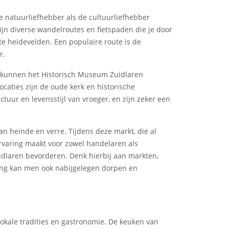
e natuurliefhebber als de cultuurliefhebber
zijn diverse wandelroutes en fietspaden die je door
te heidevelden. Een populaire route is de
r.
s kunnen het Historisch Museum Zuidlaren
caties zijn de oude kerk en historische
uur en levensstijl van vroeger, en zijn zeker een
n heinde en verre. Tijdens deze markt, die al
rvaring maakt voor zowel handelaren als
uidlaren bevorderen. Denk hierbij aan markten,
ing kan men ook nabijgelegen dorpen en
lokale tradities en gastronomie. De keuken van