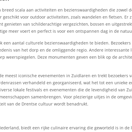
n breed scala aan activiteiten en bezienswaardigheden die zowel d
geschikt voor outdoor activiteiten, zoals wandelen en fietsen. Er 
nt genieten van schilderachtige vergezichten, bossen en uitgestrek
htige meer voert en perfect is voor een ontspannen dag in de natuu
ook een aantal culturele bezienswaardigheden te bieden. Bezoeker
edenis van het dorp en de omliggende regio. Andere interessante lo
orp weerspiegelen. Deze monumenten geven een blik op de architect
e meest iconische evenementen in Zuidlaren en trekt bezoekers va
denrassen verhandeld en georganiseerd, wat het tot een unieke e
diverse lokale festivals en evenementen die de levendigheid van Z
 gemeenschappen samenbrengen. Voor plezierige uitjes in de omgev
teit van de Drentse cultuur wordt benadrukt.
erland, biedt een rijke culinaire ervaring die geworteld is in de 