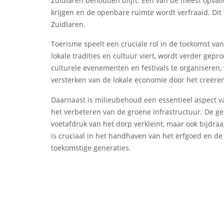
Zuidlaren behouden blijft. Een van de meest opval
krijgen en de openbare ruimte wordt verfraaid. Dit
Zuidlaren.
Toerisme speelt een cruciale rol in de toekomst van
lokale tradities en cultuur viert, wordt verder ge
culturele evenementen en festivals te organiseren, 
versterken van de lokale economie door het creër
Daarnaast is milieubehoud een essentieel aspect va
het verbeteren van de groene infrastructuur. De g
voetafdruk van het dorp verkleint, maar ook bijdra
is cruciaal in het handhaven van het erfgoed en de n
toekomstige generaties.