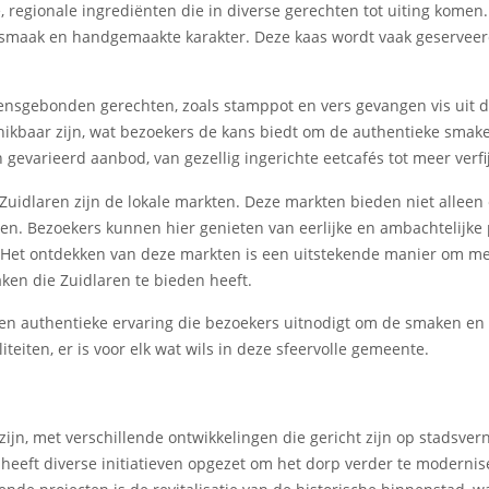
, regionale ingrediënten die in diverse gerechten tot uiting komen
ke smaak en handgemaakte karakter. Deze kaas wordt vaak geserveerd
oensgebonden gerechten, zoals stamppot en vers gevangen vis uit
ikbaar zijn, wat bezoekers de kans biedt om de authentieke smaken
gevarieerd aanbod, van gezellig ingerichte eetcafés tot meer ver
 Zuidlaren zijn de lokale markten. Deze markten bieden niet allee
sen. Bezoekers kunnen hier genieten van eerlijke en ambachtelijke
. Het ontdekken van deze markten is een uitstekende manier om mee
ken die Zuidlaren te bieden heeft.
 een authentieke ervaring die bezoekers uitnodigt om de smaken en 
iteiten, er is voor elk wat wils in deze sfeervolle gemeente.
zijn, met verschillende ontwikkelingen die gericht zijn op stadsve
 heeft diverse initiatieven opgezet om het dorp verder te moderni