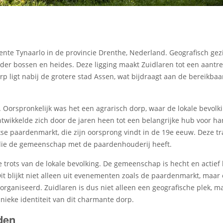
ente Tynaarlo in de provincie Drenthe, Nederland. Geografisch gez
er bossen en heides. Deze ligging maakt Zuidlaren tot een aantrek
rp ligt nabij de grotere stad Assen, wat bijdraagt aan de bereikba
d. Oorspronkelijk was het een agrarisch dorp, waar de lokale bevol
twikkelde zich door de jaren heen tot een belangrijke hub voor han
kse paardenmarkt, die zijn oorsprong vindt in de 19e eeuw. Deze tr
die de gemeenschap met de paardenhouderij heeft.
de trots van de lokale bevolking. De gemeenschap is hecht en actief
t blijkt niet alleen uit evenementen zoals de paardenmarkt, maar oo
eorganiseerd. Zuidlaren is dus niet alleen een geografische plek, 
eke identiteit van dit charmante dorp.
den