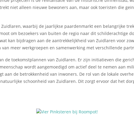
lende projecten is de revitalisatie van de historische binnensta
 trekt niet alleen nieuwe bewoners aan, maar ook toeristen die geï
 Zuidlaren, waarbij de jaarlijkse paardenmarkt een belangrijke trekp
promoot om bezoekers van buiten de regio naar dit schilderachtige d
wat kan bijdragen aan de aantrekkelijkheid van Zuidlaren voor zowe
en van meer werkgroepen en samenwerking met verschillende partn
n de toekomstplannen van Zuidlaren. Er zijn initiatieven die geric
emeenschap wordt aangemoedigd om actief deel te nemen aan milie
agt aan de betrokkenheid van inwoners. De rol van de lokale over
atuurlijke schoonheid van Zuidlaren. Dit zorgt ervoor dat het dorp 